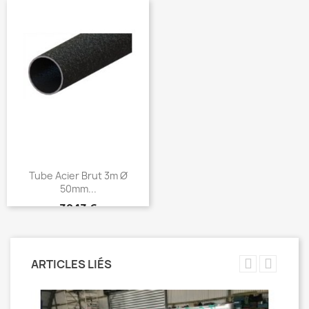
Tube Acier Brut 3m Ø
50mm...
Prix
39,13 €
ARTICLES LIÉS