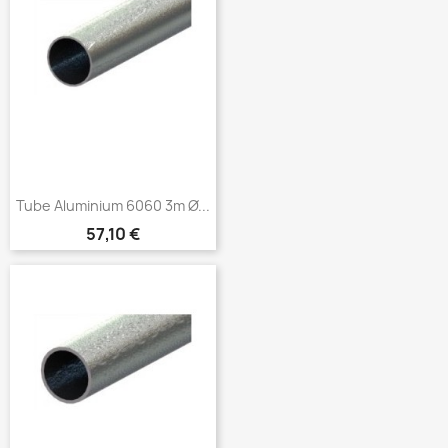
Tube Aluminium 6060 3m Ø...
Prix
57,10 €