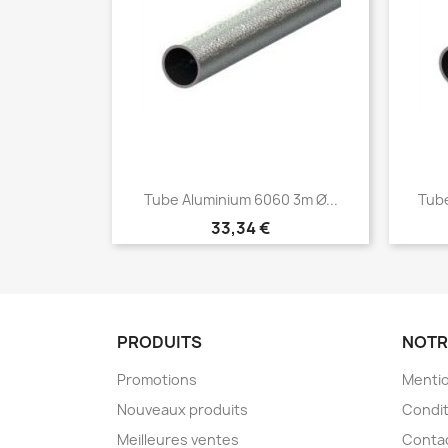
Tube Aluminium 6060 3m Ø...
Tube
Prix
33,34 €
PRODUITS
NOTR
Promotions
Mentio
Nouveaux produits
Condit
Meilleures ventes
Conta