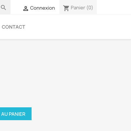

Panier
(0)
shopping_cart
Connexion

CONTACT
 AU PANIER